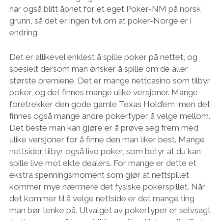
har også blitt åpnet for et eget Poker-NM på norsk
grunn, så det er ingen tvil om at poker-Norge er i
endring.
Det er allikevel enklest å spille poker på nettet, og
spesielt dersom man ønsker å spille om de aller
største premiene. Det er mange nettcasino som tilbyr
poker, og det finnes mange ulike versjoner. Mange
foretrekker den gode gamle Texas Hold’em, men det
finnes også mange andre pokertyper å velge mellom.
Det beste man kan gjøre er å prøve seg frem med
ulike versjoner for å finne den man liker best. Mange
nettsider tilbyr også live poker, som betyr at du kan
spille live mot ekte dealers. For mange er dette et
ekstra spenningsmoment som gjør at nettspillet
kommer mye nærmere det fysiske pokerspillet. Når
det kommer til å velge nettside er det mange ting
man bør tenke på. Utvalget av pokertyper er selvsagt